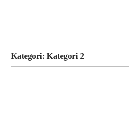
Instagram
Faceboo
X
Kategori:
Kategori 2
Hverdagens
designløsninger på et
lille budget
maj 11, 2026
Kategori 2