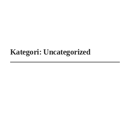
Instagram
Faceboo
X
Kategori:
Uncategorized
Hello world!
maj 11, 2026
Uncategorized