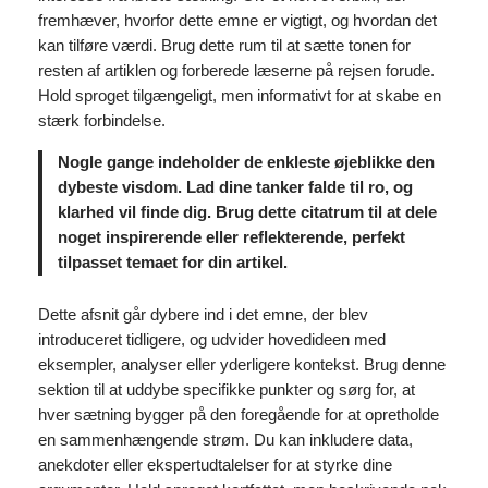
fremhæver, hvorfor dette emne er vigtigt, og hvordan det
kan tilføre værdi. Brug dette rum til at sætte tonen for
resten af artiklen og forberede læserne på rejsen forude.
Hold sproget tilgængeligt, men informativt for at skabe en
stærk forbindelse.
Nogle gange indeholder de enkleste øjeblikke den
dybeste visdom. Lad dine tanker falde til ro, og
klarhed vil finde dig. Brug dette citatrum til at dele
noget inspirerende eller reflekterende, perfekt
tilpasset temaet for din artikel.
Dette afsnit går dybere ind i det emne, der blev
introduceret tidligere, og udvider hovedideen med
eksempler, analyser eller yderligere kontekst. Brug denne
sektion til at uddybe specifikke punkter og sørg for, at
hver sætning bygger på den foregående for at opretholde
en sammenhængende strøm. Du kan inkludere data,
anekdoter eller ekspertudtalelser for at styrke dine