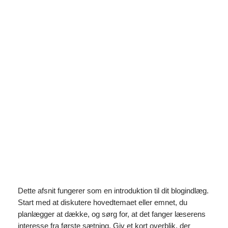
Spring
til
Instagram
Faceboo
X
indhold
De bedste budgetvenlige
designidéer til små hjem
maj 11, 2026
Dette afsnit fungerer som en introduktion til dit blogindlæg.
Start med at diskutere hovedtemaet eller emnet, du
planlægger at dække, og sørg for, at det fanger læserens
interesse fra første sætning. Giv et kort overblik, der