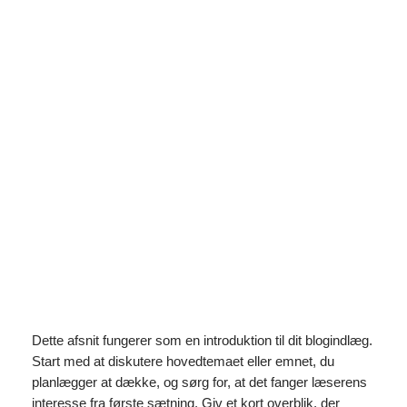
Spring
til
Instagram
Faceboo
X
indhold
Indretningshemmeligheder,
som sparer dig penge
maj 11, 2026
Dette afsnit fungerer som en introduktion til dit blogindlæg.
Start med at diskutere hovedtemaet eller emnet, du
planlægger at dække, og sørg for, at det fanger læserens
interesse fra første sætning. Giv et kort overblik, der