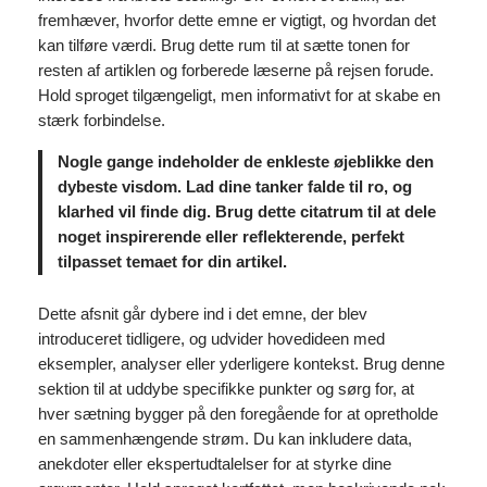
fremhæver, hvorfor dette emne er vigtigt, og hvordan det
kan tilføre værdi. Brug dette rum til at sætte tonen for
resten af artiklen og forberede læserne på rejsen forude.
Hold sproget tilgængeligt, men informativt for at skabe en
stærk forbindelse.
Nogle gange indeholder de enkleste øjeblikke den
dybeste visdom. Lad dine tanker falde til ro, og
klarhed vil finde dig. Brug dette citatrum til at dele
noget inspirerende eller reflekterende, perfekt
tilpasset temaet for din artikel.
Dette afsnit går dybere ind i det emne, der blev
introduceret tidligere, og udvider hovedideen med
eksempler, analyser eller yderligere kontekst. Brug denne
sektion til at uddybe specifikke punkter og sørg for, at
hver sætning bygger på den foregående for at opretholde
en sammenhængende strøm. Du kan inkludere data,
anekdoter eller ekspertudtalelser for at styrke dine