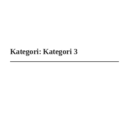
Instagram
Faceboo
X
Kategori:
Kategori 3
Skab luksusfølelse i dit
hjem for mindre
maj 11, 2026
Kategori 3